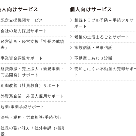
認定支援機関サービス
相続トラブル予防～手続フルサ
ポート
会社の魅力採掘サポート
老後の生活まるごとサポート
経営計画・経営支援「社長の成績
表」
家族信託・民事信託
事業資金調達サポート
不動産しあわせ診断
経費節減・売上拡大（新規事業・
売却しにくい不動産の売却サポ
商品開発）サポート
ト
組織改善（社員教育）サポート
外資系企業・外国人雇用サポート
起業/事業承継サポート
法務・税務・労務相談/手続代行
社長の強い味方！社外参謀（相談
役）