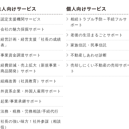
認定支援機関サービス
相続トラブル予防～手続フルサ
ポート
会社の魅力採掘サポート
老後の生活まるごとサポート
経営計画・経営支援「社長の成績
表」
家族信託・民事信託
事業資金調達サポート
不動産しあわせ診断
経費節減・売上拡大（新規事業・
売却しにくい不動産の売却サポ
商品開発）サポート
ト
組織改善（社員教育）サポート
外資系企業・外国人雇用サポート
起業/事業承継サポート
法務・税務・労務相談/手続代行
社長の強い味方！社外参謀（相談
役）