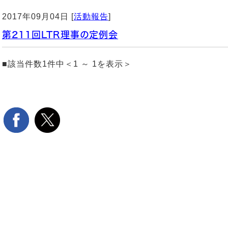
2017年09月04日 [
活動報告
]
第211回LTR理事の定例会
■該当件数1件中＜1 ～ 1を表示＞