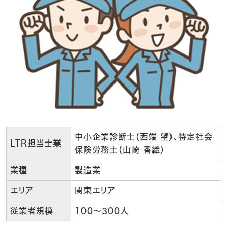
中小企業診断士（西端 望）、特定社会
LTR担当士業
保険労務士（山崎 香織）
業種
製造業
エリア
関東エリア
従業者規模
100～300人