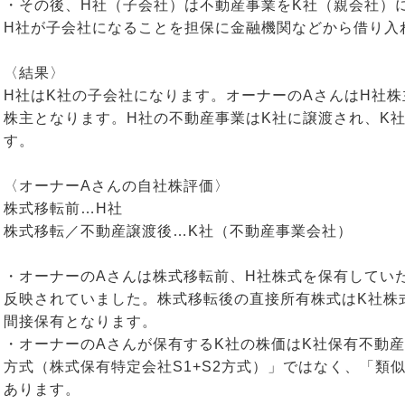
・その後、H社（子会社）は不動産事業をK社（親会社）
H社が子会社になることを担保に金融機関などから借り入
〈結果〉
H社はK社の子会社になります。オーナーのAさんはH社
株主となります。H社の不動産事業はK社に譲渡され、K
す。
〈オーナーAさんの自社株評価〉
株式移転前…H社
株式移転／不動産譲渡後…K社（不動産事業会社）
・オーナーのAさんは株式移転前、H社株式を保有してい
反映されていました。株式移転後の直接所有株式はK社株
間接保有となります。
・オーナーのAさんが保有するK社の株価はK社保有不動
方式（株式保有特定会社S1+S2方式）」ではなく、「類
あります。