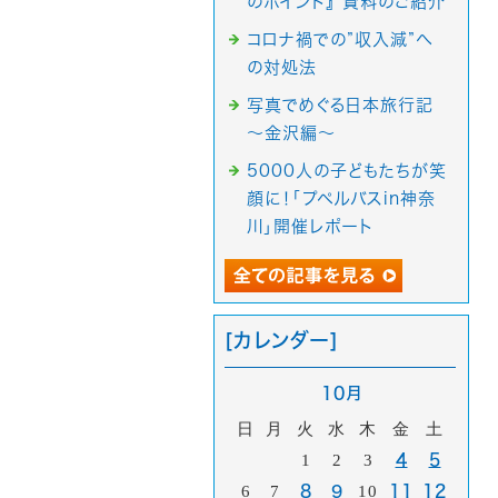
のポイント』 資料のご紹介
コロナ禍での”収入減”へ
の対処法
写真でめぐる日本旅行記
～金沢編～
5000人の子どもたちが笑
顔に！「プペルバスin神奈
川」開催レポート
[カレンダー]
10月
日
月
火
水
木
金
土
1
2
3
4
5
6
7
8
9
10
11
12