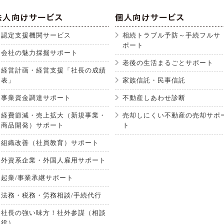
認定支援機関サービス
相続トラブル予防～手続フルサ
ポート
会社の魅力採掘サポート
老後の生活まるごとサポート
経営計画・経営支援「社長の成績
表」
家族信託・民事信託
事業資金調達サポート
不動産しあわせ診断
経費節減・売上拡大（新規事業・
売却しにくい不動産の売却サポ
商品開発）サポート
ト
組織改善（社員教育）サポート
外資系企業・外国人雇用サポート
起業/事業承継サポート
法務・税務・労務相談/手続代行
社長の強い味方！社外参謀（相談
役）