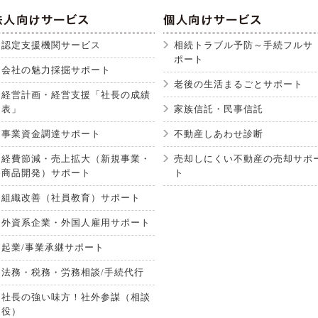
認定支援機関サービス
相続トラブル予防～手続フルサ
ポート
会社の魅力採掘サポート
老後の生活まるごとサポート
経営計画・経営支援「社長の成績
表」
家族信託・民事信託
事業資金調達サポート
不動産しあわせ診断
経費節減・売上拡大（新規事業・
売却しにくい不動産の売却サポ
商品開発）サポート
ト
組織改善（社員教育）サポート
外資系企業・外国人雇用サポート
起業/事業承継サポート
法務・税務・労務相談/手続代行
社長の強い味方！社外参謀（相談
役）