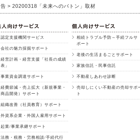
報告
20200318「未来へのバトン」取材
認定支援機関サービス
相続トラブル予防～手続フルサ
ポート
会社の魅力採掘サポート
老後の生活まるごとサポート
経営計画・経営支援「社長の成績
表」
家族信託・民事信託
事業資金調達サポート
不動産しあわせ診断
経費節減・売上拡大（新規事業・
売却しにくい不動産の売却サポ
商品開発）サポート
ト
組織改善（社員教育）サポート
外資系企業・外国人雇用サポート
起業/事業承継サポート
法務・税務・労務相談/手続代行