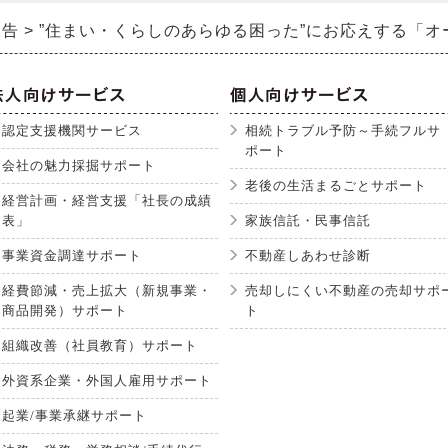
報告
”住まい・くらしのあらゆる困った”にお応えする「
認定支援機関サービス
相続トラブル予防～手続フルサ
ポート
会社の魅力採掘サポート
老後の生活まるごとサポート
経営計画・経営支援「社長の成績
表」
家族信託・民事信託
事業資金調達サポート
不動産しあわせ診断
経費節減・売上拡大（新規事業・
売却しにくい不動産の売却サポ
商品開発）サポート
ト
組織改善（社員教育）サポート
外資系企業・外国人雇用サポート
起業/事業承継サポート