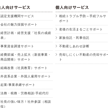
認定支援機関サービス
相続トラブル予防～手続フルサ
ポート
会社の魅力採掘サポート
老後の生活まるごとサポート
経営計画・経営支援「社長の成績
表」
家族信託・民事信託
事業資金調達サポート
不動産しあわせ診断
経費節減・売上拡大（新規事業・
売却しにくい不動産の売却サポ
商品開発）サポート
ト
組織改善（社員教育）サポート
外資系企業・外国人雇用サポート
起業/事業承継サポート
法務・税務・労務相談/手続代行
社長の強い味方！社外参謀（相談
役）